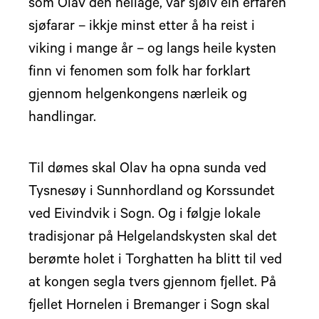
som Olav den heilage, var sjølv ein erfaren
sjøfarar – ikkje minst etter å ha reist i
viking i mange år – og langs heile kysten
finn vi fenomen som folk har forklart
gjennom helgenkongens nærleik og
handlingar.
Til dømes skal Olav ha opna sunda ved
Tysnesøy i Sunnhordland og Korssundet
ved Eivindvik i Sogn. Og i følgje lokale
tradisjonar på Helgelandskysten skal det
berømte holet i Torghatten ha blitt til ved
at kongen segla tvers gjennom fjellet. På
fjellet Hornelen i Bremanger i Sogn skal