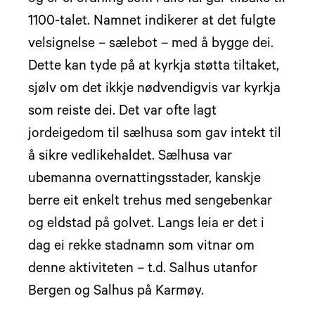
og er ei ordning som i alle fal går tilbake til
1100-talet. Namnet indikerer at det fulgte
velsignelse – sælebot – med å bygge dei.
Dette kan tyde på at kyrkja støtta tiltaket,
sjølv om det ikkje nødvendigvis var kyrkja
som reiste dei. Det var ofte lagt
jordeigedom til sælhusa som gav intekt til
å sikre vedlikehaldet. Sælhusa var
ubemanna overnattingsstader, kanskje
berre eit enkelt trehus med sengebenkar
og eldstad på golvet. Langs leia er det i
dag ei rekke stadnamn som vitnar om
denne aktiviteten – t.d. Salhus utanfor
Bergen og Salhus på Karmøy.