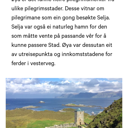
øya er det funne fleire pilegrimsmerker frå
ulike pilegrimsstader. Desse vitnar om
pilegrimane som ein gong besøkte Selja.
Selja var også ei naturleg hamn for den
som måtte vente på passande vêr for å
kunne passere Stad. Øya var dessutan eit
av utreisepunkta og innkomststadene for
ferder i vesterveg.