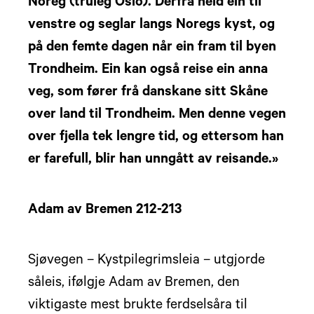
Noreg (truleg Oslo). Derfrå held ein til
venstre og seglar langs Noregs kyst, og
på den femte dagen når ein fram til byen
Trondheim. Ein kan også reise ein anna
veg, som fører frå danskane sitt Skåne
over land til Trondheim. Men denne vegen
over fjella tek lengre tid, og ettersom han
er farefull, blir han unngått av reisande.»
Adam av Bremen 212-213
Sjøvegen – Kystpilegrimsleia – utgjorde
såleis, ifølgje Adam av Bremen, den
viktigaste mest brukte ferdselsåra til