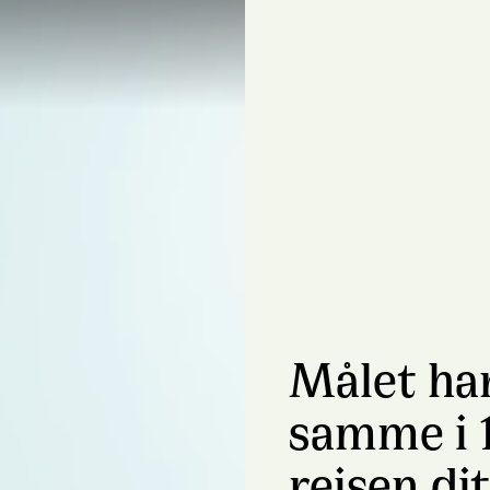
Målet ha
samme i 
reisen di