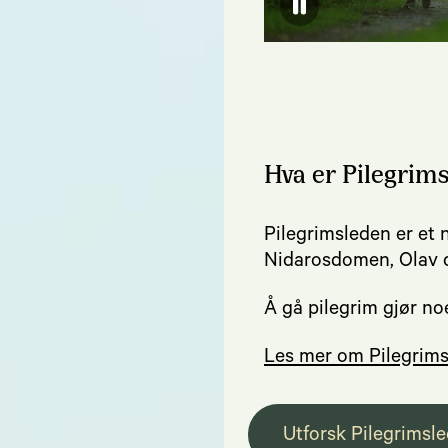
Hva er Pilegrim
Pilegrimsleden er et n
Nidarosdomen, Olav d
Å gå pilegrim gjør 
Les mer om Pilegrim
Utforsk Pilegrimsl