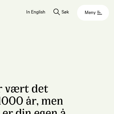
In English
Søk
Meny
r vært det
1000 år, men
t er din egen å