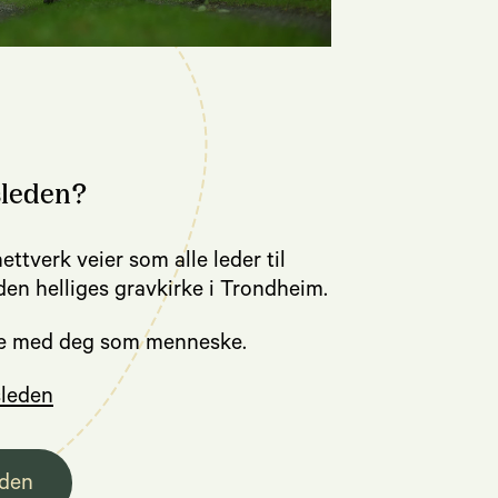
sleden?
ettverk veier som alle leder til
en helliges gravkirke i Trondheim.
noe med deg som menneske.
sleden
eden