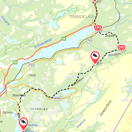
Nordleden har lange strekninger uten
overnattingstilbud, og egner seg kun for
vandrere som foretrekker telt og sovepose,
og som kan orientere seg etter kart og
kompass. Det er også anbefalt å ha med
GPS, og du finner GPX-spor til nedlastning
nederst på siden.
Den som vandrer på Nordleden må selv
være kompetent til å ta egne veivalg og
orientere seg, ettersom leden har
varierende merking. Noen nyere deler av
leden har merking, men det er også lange
strekk uten pilegrimsmerker eller annen