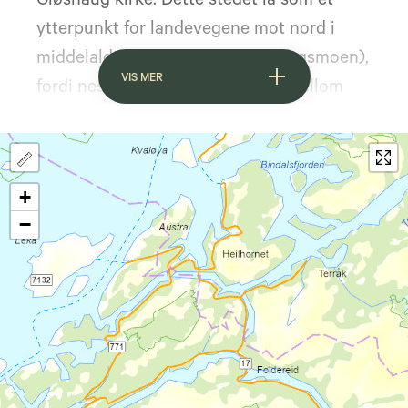
Gløshaug kirke. Dette stedet lå som et
ytterpunkt for landevegene mot nord i
middelalderen (sammen med Kongsmoen),
VIS MER
fordi nesten all kommunikasjon mellom
nord og sør gikk langs kysten. Slik var det
helt fram til 1924, da en sammenhengende
innlandsvei ga forbindelse mellom
+
Trøndelag og Nordland.
−
Nordleden går gjennom et mangfoldig og
vakkert område med natur og
kulturlandskap. Leden er sterkt knyttet til
Olavstradisjonen gjennom kirkebygg og
kirkekunst, hellige vannkilder m.m. Mest