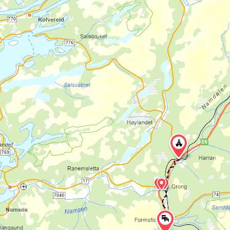
fremtredende er kanskje Megard kirkested
i Snåsa, omtrent 6 mil fra startpunktet. Der
finnes det også en Olavskilde.
Fra Stiklestad er det mulig å følge en
annen pilegrimsled,
St. Olavsleden,
videre
til Trondheim og Nidarosdomen som er
Olav den helliges gravkirke.
Hvordan gjøre en
pilegrimsvandring på
Nordleden?