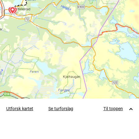
form for skilting. Det er også litt andre
traseer som er merket på
det digitale
kartet
enn på fysiske kart, og noen steder
er det merking på gamle led-deler som
ikke lengre brukes.
På noen steder følger den umerkede
Nordleden langs bilvei (E6). Her kan det
være lurt med regntrekk på sekken i gul
farge, og gjerne en gul vest for økt
trafikksikkerhet.
Utforsk kartet
Se turforslag
Til toppen
Langs flere deler av Nordleden er det
dårlig dekning på mobilen. Særlig i