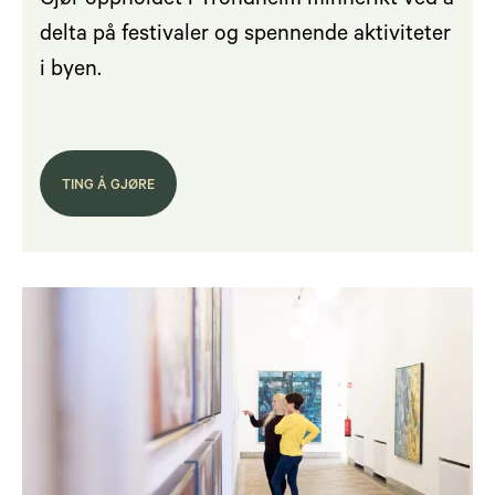
Gjør oppholdet i Trondheim minnerikt ved å
delta på festivaler og spennende aktiviteter
i byen.
TING Å GJØRE