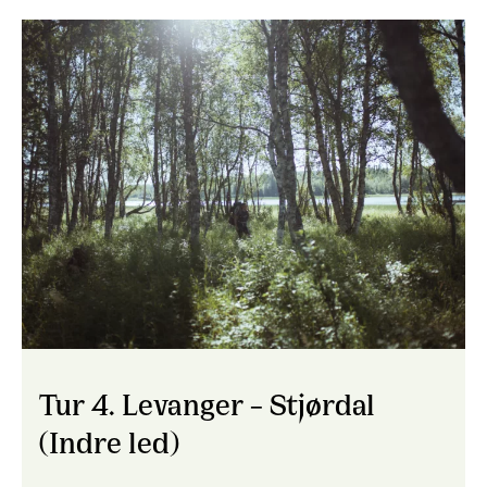
Tur 4. Levanger – Stjørdal
(Indre led)