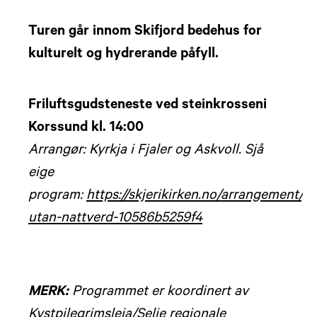
Turen går innom Skifjord bedehus for
kulturelt og hydrerande påfyll.
Friluftsgudsteneste ved steinkrosseni
Korssund kl. 14:00
Arrangør: Kyrkja i Fjaler og Askvoll. Sjå
eige
program:
https://skjerikirken.no/arrangement/g
utan-nattverd-10586b5259f4
MERK:
Programmet er koordinert av
Kystpilegrimsleia/Selje regionale