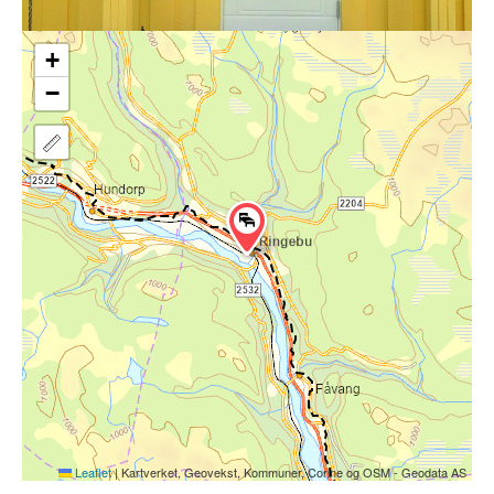
+
−
Leaflet
|
Kartverket, Geovekst, Kommuner, Corine og OSM - Geodata AS