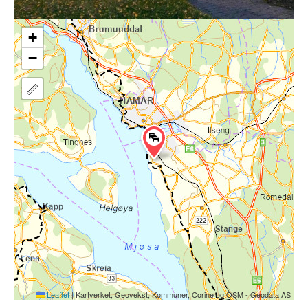
+
−
Leaflet
|
Kartverket, Geovekst, Kommuner, Corine og OSM - Geodata AS