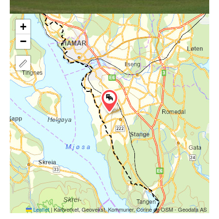
+
−
Leaflet
|
Kartverket, Geovekst, Kommuner, Corine og OSM - Geodata AS