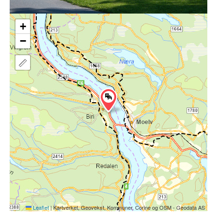
+
−
Leaflet
|
Kartverket, Geovekst, Kommuner, Corine og OSM - Geodata AS