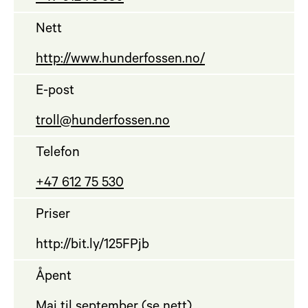
Nett
http://www.hunderfossen.no/
E-post
troll@hunderfossen.no
Telefon
+47 612 75 530
Priser
http://bit.ly/125FPjb
Åpent
Mai til september (se nett)