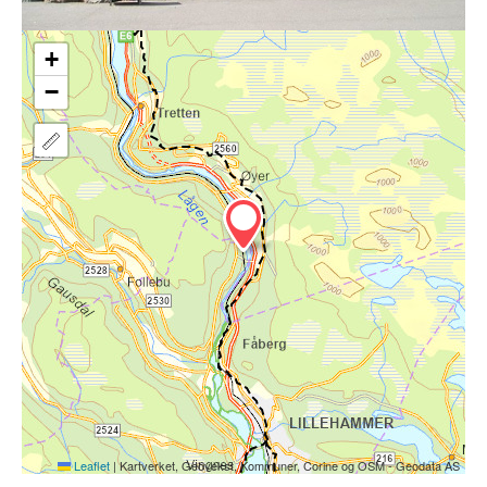
+
−
Leaflet
|
Kartverket, Geovekst, Kommuner, Corine og OSM - Geodata AS