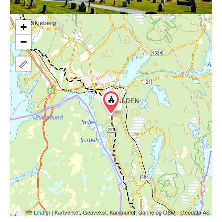
+
−
Leaflet
|
Kartverket, Geovekst, Kommuner, Corine og OSM - Geodata AS