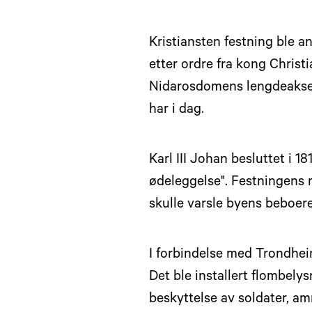
Kristiansten festning ble a
etter ordre fra kong Christ
Nidarosdomens lengdeakse, 
har i dag.
Karl III Johan besluttet i 1
ødeleggelse". Festningens r
skulle varsle byens beboer
I forbindelse med Trondhei
Det ble installert flombely
beskyttelse av soldater, am