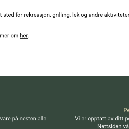
 sted for rekreasjon, grilling, lek og andre aktiviteter
e mer om
her
.
Pe
vare på nesten alle
Vi er opptatt av ditt 
Nettsiden vår