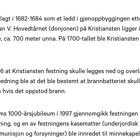
nlagt i 1682-1684 som et ledd i gjenoppbyggingen ett
ian V. Hovedtårnet (donjonen) på Kristiansten ligger i
ca. 700 meter unna. På 1700-tallet ble Kristiansten 
816 at Kristiansten festning skulle legges ned og overla
edning ble at det ble bestemt at brannbatteriet skul
e hvis det oppstod brann.
ms 1000-årsjubileum i 1997 gjennomgikk festningen
sning, og en av festningens kasematter (underjordisk
munisjon og forsyninger) ble innredet til minnekapel