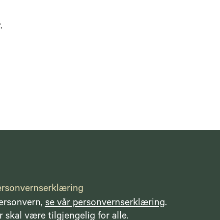
.
rsonvernserklæring
personvern,
se vår personvernserklæring
.
 skal være tilgjengelig for alle.