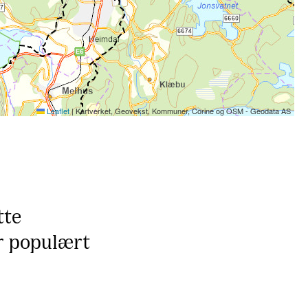
Leaflet
|
Kartverket, Geovekst, Kommuner, Corine og OSM - Geodata AS
tte
er populært