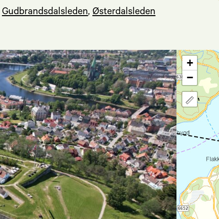
,
Gudbrandsdalsleden
,
Østerdalsleden
+
−