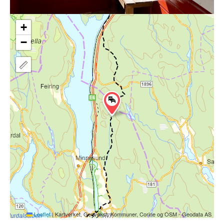
+
−
Leaflet
|
Kartverket, Geovekst, Kommuner, Corine og OSM - Geodata AS