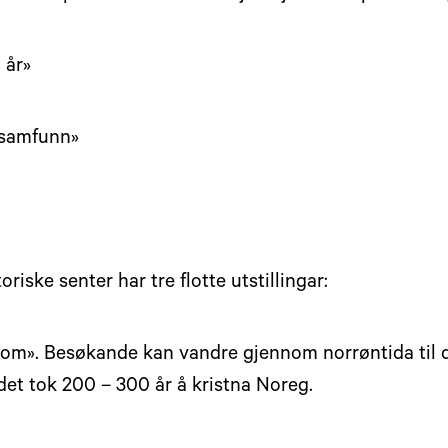
 år»
g samfunn»
riske senter har tre flotte utstillingar:
dom». Besøkande kan vandre gjennom norrøntida til d
r det tok 200 – 300 år å kristna Noreg.