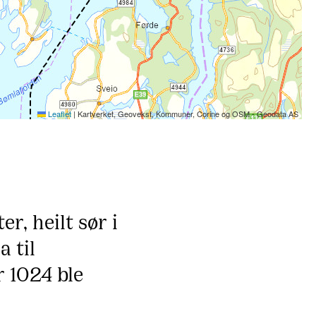
Leaflet
|
Kartverket, Geovekst, Kommuner, Corine og OSM - Geodata AS
r, heilt sør i
 til
r 1024 ble