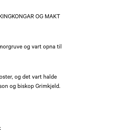
VIKINGKONGAR OG MAKT
rmorgruve og vart opna til
oster, og det vart halde
sson og biskop Grimkjeld.
;