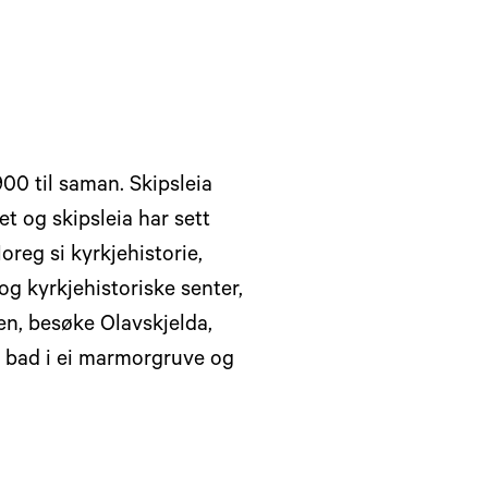
00 til saman. Skipsleia
t og skipsleia har sett
oreg si kyrkjehistorie,
og kyrkjehistoriske senter,
en, besøke Olavskjelda,
t bad i ei marmorgruve og