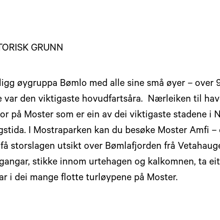
TORISK GRUNN
 ligg øygruppa Bømlo med alle sine små øyer – over 9
var den viktigaste hovudfartsåra. Nærleiken til have
or på Moster som er ein av dei viktigaste stadene i N
ngstida. I Mostraparken kan du besøke Moster Amfi – 
 få storslagen utsikt over Bømlafjorden frå Vetahaug
gangar, stikke innom urtehagen og kalkomnen, ta ei
ar i dei mange flotte turløypene på Moster.