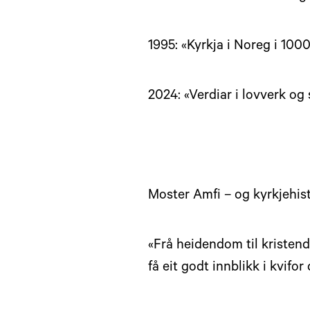
1995: «Kyrkja i Noreg i 1000
2024: «Verdiar i lovverk o
Moster Amfi – og kyrkjehisto
«Frå heidendom til kristen
få eit godt innblikk i kvifo