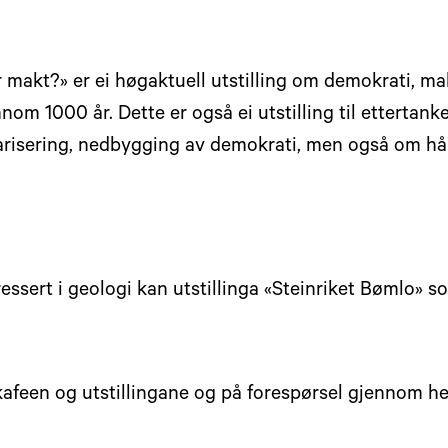
ar makt?» er ei høgaktuell utstilling om demokrati, m
m 1000 år. Dette er også ei utstilling til ettertanke 
larisering, nedbygging av demokrati, men også om hå
ssert i geologi kan utstillinga «Steinriket Bømlo» s
afeen og utstillingane og på forespørsel gjennom hei