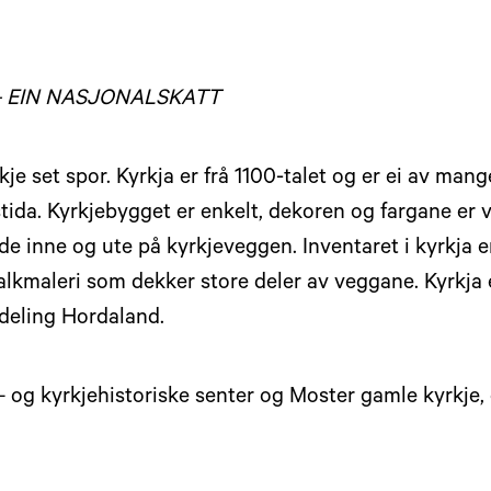
– EIN NASJONALSKATT
e set spor. Kyrkja er frå 1100-talet og er ei av mang
stida. Kyrkjebygget er enkelt, dekoren og fargane er v
 inne og ute på kyrkjeveggen. Inventaret i kyrkja er 
alkmaleri som dekker store deler av veggane. Kyrkja 
deling Hordaland.
 og kyrkjehistoriske senter og Moster gamle kyrkje, 