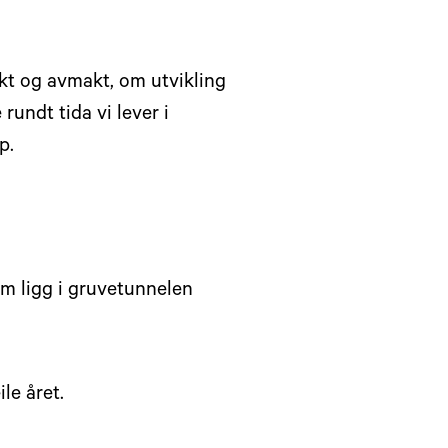
akt og avmakt, om utvikling
rundt tida vi lever i
p.
om ligg i gruvetunnelen
le året.