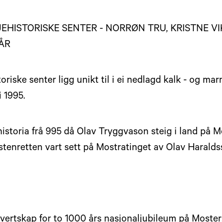
JEHISTORISKE SENTER - NORRØN TRU, KRISTNE 
ÅR
oriske senter ligg unikt til i ei nedlagd kalk - og ma
i 1995.
historia frå 995 då Olav Tryggvason steig i land på M
stenretten vart sett på Mostratinget av Olav Harald
 vertskap for to 1000 års nasjonaljubileum på Moster