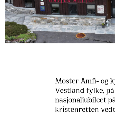
Foto: Moster Amfi
Moster Amfi- og kyr
Vestland fylke, på
nasjonaljubileet p
kristenretten vedt