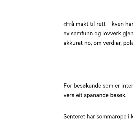
«Frå makt til rett – kven h
av samfunn og lovverk gjenno
akkurat no, om verdiar, po
For besøkande som er intere
vera eit spanande besøk.
Senteret har sommarope i k