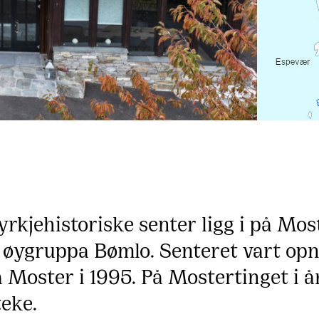
kjehistoriske senter ligg i på Moste
 øygruppa Bømlo. Senteret vart opna
å Moster i 1995. På Mostertinget i å
eke.