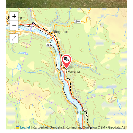
+
−
Leaflet
|
Kartverket, Geovekst, Kommuner, Corine og OSM - Geodata AS