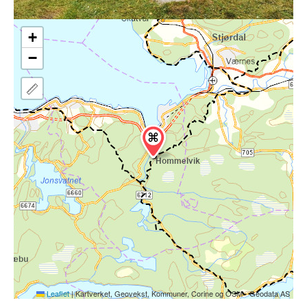
+
−
Leaflet
|
Kartverket, Geovekst, Kommuner, Corine og OSM - Geodata AS