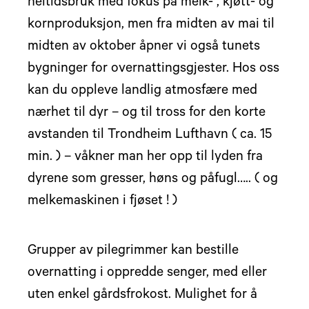
heltidsbruk med fokus på melk- , kjøtt- og
kornproduksjon, men fra midten av mai til
midten av oktober åpner vi også tunets
bygninger for overnattingsgjester. Hos oss
kan du oppleve landlig atmosfære med
nærhet til dyr – og til tross for den korte
avstanden til Trondheim Lufthavn ( ca. 15
min. ) – våkner man her opp til lyden fra
dyrene som gresser, høns og påfugl….. ( og
melkemaskinen i fjøset ! )
Grupper av pilegrimmer kan bestille
overnatting i oppredde senger, med eller
uten enkel gårdsfrokost. Mulighet for å