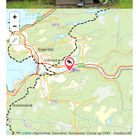
+
−
Leaflet
|
Kartverket, Geovekst, Kommuner, Corine og OSM - Geodata AS