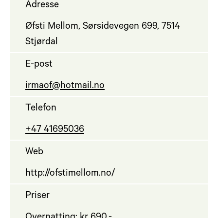
Adresse
Øfsti Mellom, Sørsidevegen 699, 7514
Stjørdal
E-post
irmaof@hotmail.no
Telefon
+47 41695036
Web
http://ofstimellom.no/
Priser
Overnatting: kr 690,-