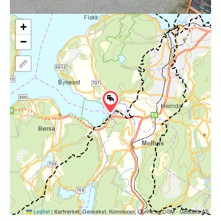
+
−
Leaflet
|
Kartverket, Geovekst, Kommuner, Corine og OSM - Geodata AS