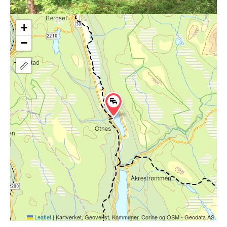
+
−
Leaflet
|
Kartverket, Geovekst, Kommuner, Corine og OSM - Geodata AS