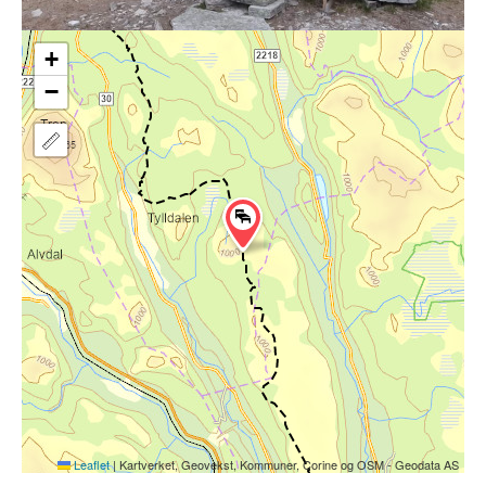
+
−
Leaflet
|
Kartverket, Geovekst, Kommuner, Corine og OSM - Geodata AS