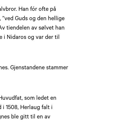
vbror. Han fór ofte på
, ”ved Guds og den hellige
Av tiendelen av sølvet han
e i Nidaros og var der til
ngnes. Gjenstandene stammer
 Huvudfat, som ledet en
1508, Herlaug falt i
s ble gitt til en av