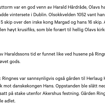
uttorm var en god venn av Harald Hårdråde, Olavs hal
adde vintersete i Dublin. Olsokkvelden 1052 vant han
 5 skip over den irske kong Margad og hans 16 skip. 
alen høyt krusifiks, som ble forært til hellig Olavs kirk
Olav Haraldssons tid er funnet like ved husene på Ri
røvet gods.
: Ringnes var sannsynligvis også gården til Herlaug
mot danskekongen Hans. Oppstanden ble slått ned i 
tt på stake utenfor Akershus festning. Gården Ringne
e adlet.