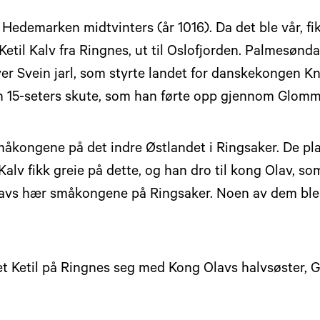
Hedemarken midtvinters (år 1016). Da det ble vår, f
Ketil Kalv fra Ringnes, ut til Oslofjorden. Palmesønda
ver Svein jarl, som styrte landet for danskekongen 
 en 15-seters skute, som han førte opp gjennom Glomm
måkongene på det indre Østlandet i Ringsaker. De pl
alv fikk greie på dette, og han dro til kong Olav, som
lavs hær småkongene på Ringsaker. Noen av dem ble
tet Ketil på Ringnes seg med Kong Olavs halvsøster, 