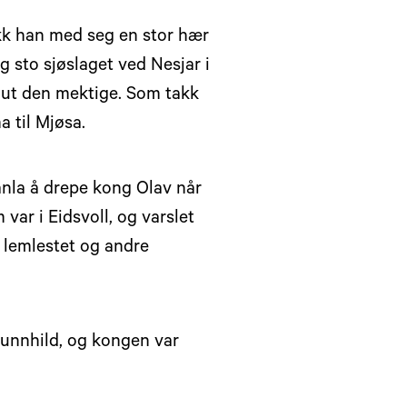
ikk han med seg en stor hær
g sto sjøslaget ved Nesjar i
Knut den mektige. Som takk
a til Mjøsa.
anla å drepe kong Olav når
 var i Eidsvoll, og varslet
 lemlestet og andre
Gunnhild, og kongen var