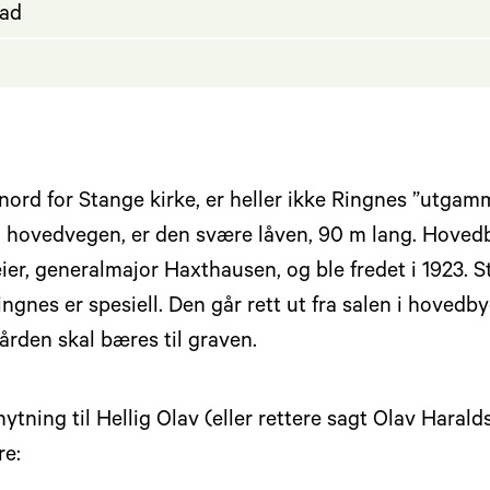
tad
rd for Stange kirke, er heller ikke Ringnes ”utgamm
fra hovedvegen, er den svære låven, 90 m lang. Hoved
r, generalmajor Haxthausen, og ble fredet i 1923. St
Ringnes er spesiell. Den går rett ut fra salen i hoved
ården skal bæres til graven.
nytning til Hellig Olav (eller rettere sagt Olav Haral
re: