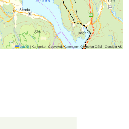
Leaflet
|
Kartverket, Geovekst, Kommuner, Corine og OSM - Geodata AS