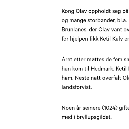
Kong Olav oppholdt seg på 
og mange storbønder, bl.a. 
Brunlanes, der Olav vant o
for hjelpen fikk Ketil Kalv
Året etter møttes de fem s
han kom til Hedmark. Ketil K
ham. Neste natt overfalt O
landsforvist.
Noen år seinere (1024) gif
med i bryllupsgildet.