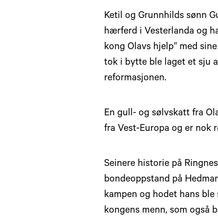
Ketil og Grunnhilds sønn G
hærferd i Vesterlanda og h
kong Olavs hjelp” med sine
tok i bytte ble laget et sju 
reformasjonen.
En gull- og sølvskatt fra 
fra Vest-Europa og er nok 
Seinere historie på Ringnes
bondeoppstand på Hedmark 
kampen og hodet hans ble sa
kongens menn, som også bl