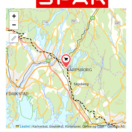
+
−
Leaflet
|
Kartverket, Geovekst, Kommuner, Corine og OSM - Geodata AS