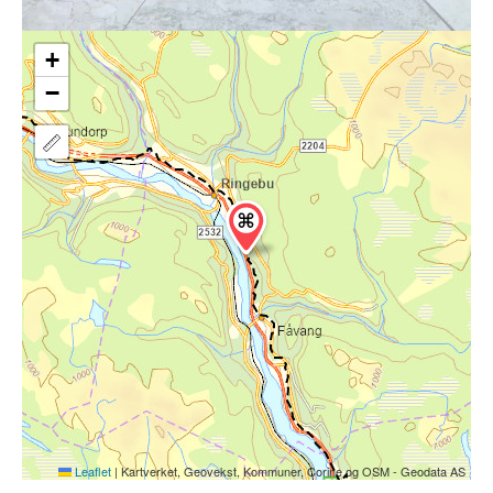
+
−
Leaflet
|
Kartverket, Geovekst, Kommuner, Corine og OSM - Geodata AS