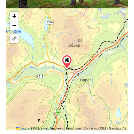
+
−
Leaflet
|
Kartverket, Geovekst, Kommuner, Corine og OSM - Geodata AS