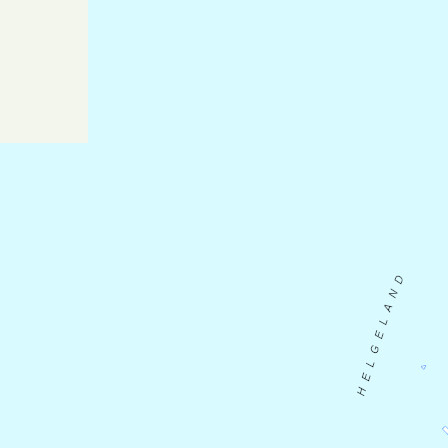
Videre følger leden et gammelt tråkk på
fantastisk høyfjell mellom Forollsjøen
(1000 moh) og Forollhogna (1332 moh). På
veien til Storbekkøya er det flere hytter
som er tilgjengelige som overnattingssted.
Dersom været er fint, anbefales en ekstra
overnatting på fjellet.
Overnatting
Hongabua