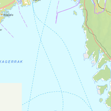
og var en gang kirkestedet til kommunen.
På Ler nedenfor Kirkflå finner man
dagligvarebutikk
Coop Prix Ler
. Avstand
fra Østerdalsleden er 2.5 km.
Overnatting ved
Kirkflå/Ler:
Heimvollen
Smia på Kirkflå