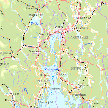
kommer man til
St. Olavsknippen
, et sted
beryktet for sine gamle myter og sagn.
Etter leden passerer Austtjønna går leden
langs grusvei ned mot Fremo. Langs
denne grusveien er det små etapper som
følger den gamle:
Rangåveien
, en idyllisk
gammel kløvvei som kan gi litt avlastning
fra å gå på hard grusvei. Et stykke langs
grusveien, kommer man til
Heimvollen
.
Her er det mulig å få overnatting ca. 10km
før overnatting i smia på Kirkflå ved behov.
Videre går leden forbi Fremo Leir og bort
til Kirkflå. Kirkflå har hatt stor betydning
for innbyggerne i Melhus fra gammelt av,