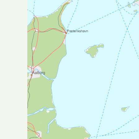
Dag 8: (15 km) Kirkflå - Rødde
Dagen starter bratt og myrlendt. Men etter
noen km, flater det ut og det blir lettere å
gå. Pilegrimsleden passerer over
Vassfjellet ved Øyvindtjønna på etappens
høyeste punkt (520 moh). Ved
Øyvindtjønna
sto det et kapell i
middelalderen. Like ved renner St. Evens
kilden, som historiene forteller hadde
undergjørende vann. For Østerdalsleden er
også dette stedet kalt feginsbrekka
(gledesbakken), siden dette er det første
stedet hvor det er mulig å få øye på