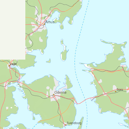
Nidarosdomen, pilegrimens endelige mål
for vandringen. Ved Øyvindtjønna er det
også ei lita
sælehus
med 2 brisker. en god
rasteplass, men ikke anbefalt for
overnatting. Fra toppen bærer det nedover
gjennom skogen til Rødde.
Overnatting ved Rødde /
Tiller:
Oppigård Havdal
Birgittaklosteret | Tiller
(+7 km forbi