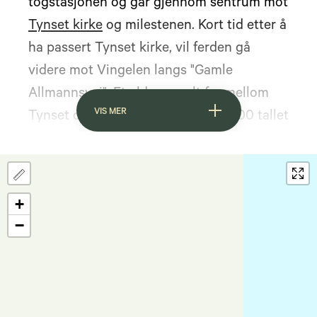
togstasjonen og går gjennom sentrum mot
Tynset kirke
og milestenen. Kort tid etter å
ha passert Tynset kirke, vil ferden gå
videre mot Vingelen langs "Gamle
Allmannsvei". Et eldgammelt far mellom
VIS MER
Tynset og Vingelen. Allerede på 1600 tallet
var dette veistykke blitt kjerreveg, og er
trolig den eldste i Hedmark. Det høyeste
punktet er Vesleåsen på 788 moh.
+
−
Overnatting før/i Vingelen:
Trollhaugen