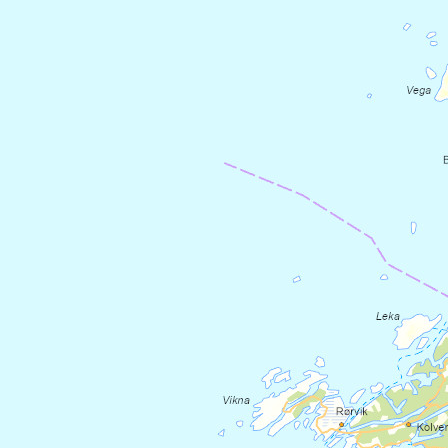
Svarttjønnbua
Storbekkøya Museumsseter
Dag 5: (27 km) Storbekkøya
Museumsseter - Singsås
Leden følger setervei og bygdevei videre
gjennom dalen. Etter å passere gården
Storli starter fjellveien opp til Tåvåfjellet.
Stien over Tåvåfjellet er den gamle
"Kjørkvegen" med en krevende stigning
gjennom skogen. Oppe på snaufjellet
passeres noen setervoller, og den idylliske
plasserte
Pilegrimsbu Vardan
. Slitne