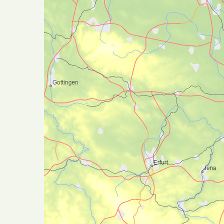
Du finner tips til
overnattingssteder i
Trondheim her
Forberedelser | Anbefalt skotøy
Dette turforslaget er ekstra krevende.
Pilegrimer som velger å vandre
Østerdalsleden må være godt forberedt
både fysisk og utstyrsmessig. Det vil være
deler av dette turforslaget som er dårligere
merket, og generell kunnskap om kart og