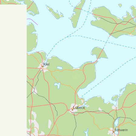
Rødde)
Dag 9: (18 km) Rødde -
Trondheim
Dagen starter i en asfaltert motbakke før
man går av på grusvei etter en
rundkjøring. Herifra går leden stort sett på
grusvei og sti gjennom kulturlandskap ned
til Nidelven. Deretter følger siste stykke av
østerdalsleden Nidelven. Underveis vil
pilegrimen nå Øvre og Nedre Leirfoss.
Gamle kraftverk, som har forsynt