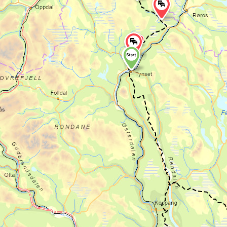
Digre, tar man av til venstre på tydelig sti.
Stien går igjennom skog og over
våtmarker delvis langs elven Sevilla, før du
endelig når Sevilltjønna ved foten av
Burufjellet. Men for dagens rast, anbefaler
vi at du trekker opp til
pilegrimsbua ved
Okstjønna
. For slitne pilegrimer, kan dette
være et godt alternativ for overnatting.
Man avslutter dagen med å bevege seg
over Samsjøvola, med Samsjøen på ledens
høyre side. Siste delen over Samsjøvola er
på høyfjell. Deretter går leden ned til
Samatun
.