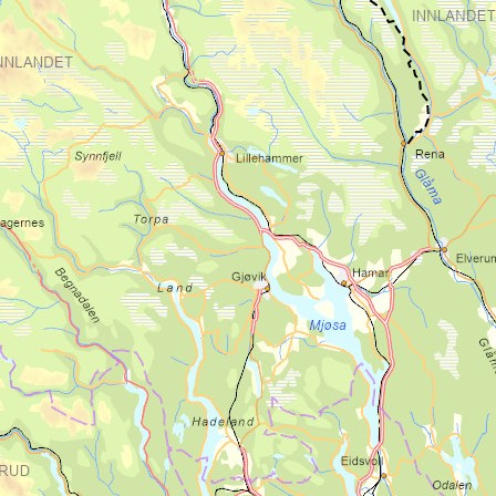
Overnatting ved Samatun:
Pilegrimsbua ved Okstjønna
Samatun
Dag 7: (28 km) Samatun -
Kirkflå
En av vandringens lengre etapper vil føre
pilegrimen over et vakkert småkupert
skogsterreng. I dette området er det flere
interessante kulturhistoriske steder. Først