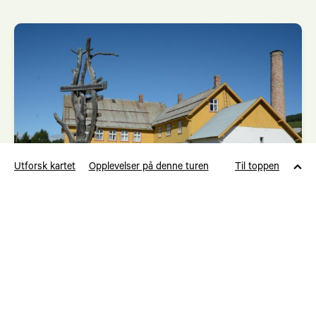
Utforsk kartet
Opplevelser på denne turen
Til toppen
Overnatting
Meierigården
Østerdalsleden