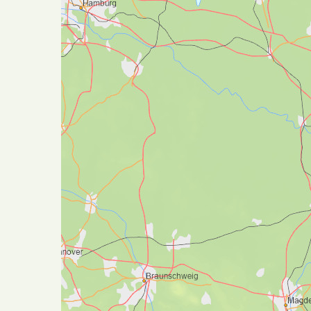
trondheimsregionen med elektrisitet. Fra
Nedre Leirfoss følger leden en «grønn åre»
langs elven inn til byens sentrum. Til sists
går leden i urbant miljø, forbi Lerkendal,
St. Olav hospitals og til sist over
Elgseterbrua med flott utsikt til
Nidarosdomen
og reisens ende.
Kom innom pilegrimsmottaket like ved
katedralen, slik at du får registrert fullført
vandring, få de
siste stemplene i passet
og
et merke som gir deg
gratis inngang i
Nidarosdomen
.