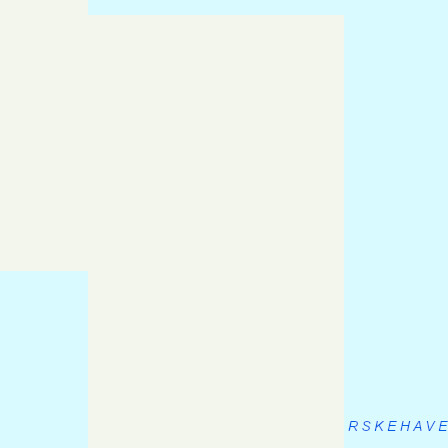
mellom sti og grusvei på vei opp mot
Forrolhogna.
For å enkelere komme seg til
Spellmovollen for overnatting, kan man ta
av leden litt tidligere ved Gjotvollen og
følge veien nordover til Såttåhaugen
setergrend (
se kart
). På Spellmovollen kan
man få overnatting med tradisjonskost på
bestilling. Såttåhaugen ligger 900 moh og
er inngangsporten til nasjonalparken
Forollhogna.