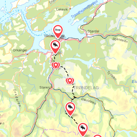
Dag 6: (23 km) Singsås –
Okstjønna – Samatun
Første mål for dagen blir
Stavkirken i
Singsås
.
(Man kan også følge rørosveien
rett ut fra Singsås dersom man ikke ønsker
å besøke stavkirken). Det gamle
kirkestedet har trolig hatt stående kirke
her for allerede 800 år siden.
Pilegrimsleden følger asfaltvei fram til man
går av på samsjøveien nordover. Etter å ha
gått ca. 5 km lags grusveien forbi Øfsti