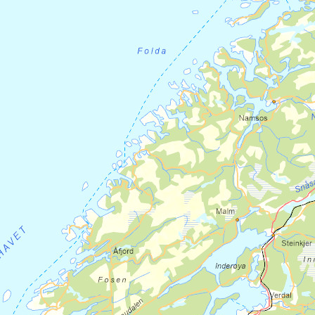
vandrere kan overnatte her. Videre er det
en nydelig nedstigning mot Singsås.
Merk at
Coop Prix Singsås
siste
dagligvarebutikk før Trondheim, dersom
man ikke planlegger å besøke
dagligvarebutikken
Coop Prix Ler
.
Overnatting på Singsås:
Kari Maries Sommerresidens
Storstu Winstnes
Redskapshuset
| Singsås Stavkirke