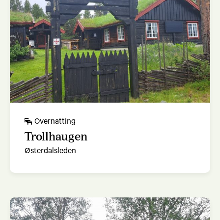
grusvei. Merk at fjellsko gjerne har stiv
såle, som kan bli krevende å gå med langs
vei. Likevel alltid velg godt inngått fottøy
ovenfor nytt "optimalt" fottøy. Les mer om
forberedelser
her
.
Anbefalt turperiode:
Overnatting
Juni til september
Trollhaugen
Østerdalsleden
Ankomst Tynset:
Tog
eller
buss
til
Tynset Stasjon
Avreise Trondheim: