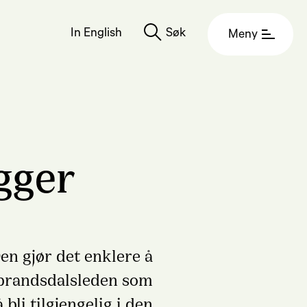
In English
Søk
Meny
gger
en gjør det enklere å
dbrandsdalsleden som
bli tilgjengelig i den