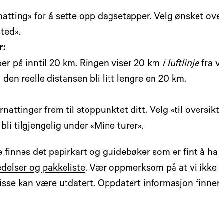
rnatting» for å sette opp dagsetapper. Velg ønsket ov
ted».
r:
er på inntil 20 km. Ringen viser 20 km
i luftlinje
fra 
il den reelle distansen bli litt lengre en 20 km.
ernattinger frem til stoppunktet ditt. Velg «til oversi
bli tilgjengelig under «Mine turer».
e finnes det papirkart og guidebøker som er fint å ha
delser og pakkeliste
. Vær oppmerksom på at vi ikke
isse kan være utdatert. Oppdatert informasjon finne