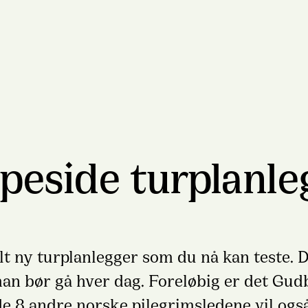
lpeside turplanle
elt ny turplanlegger som du nå kan teste. D
 man bør gå hver dag. Foreløbig er det Gu
de 8 andre norske pilegrimsledene vil også 