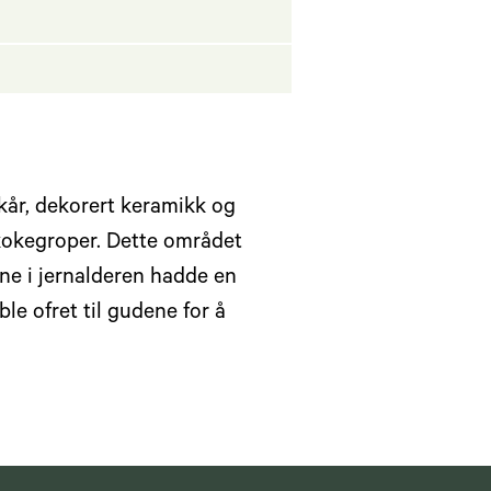
kår, dekorert keramikk og
 kokegroper. Dette området
ene i jernalderen hadde en
le ofret til gudene for å