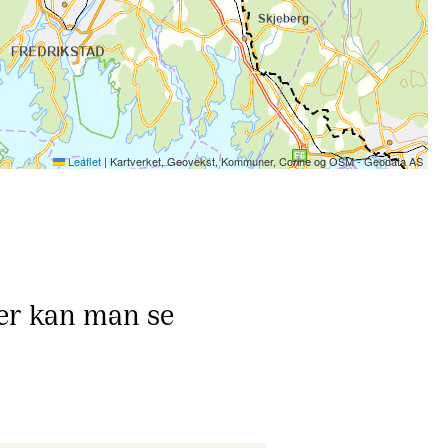
Leaflet
|
Kartverket, Geovekst, Kommuner, Corine og OSM - Geodata AS
Her kan man se