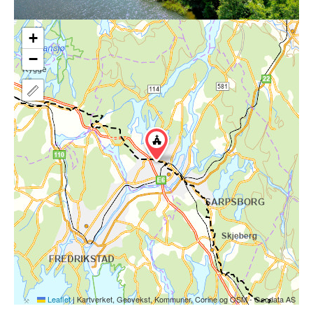
+
−
Leaflet
|
Kartverket, Geovekst, Kommuner, Corine og OSM - Geodata AS