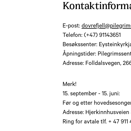
Kontaktinforma
E-post:
dovrefjell@pilegrim
Telefon: (+47) 91143651
Besøkssenter: Eysteinkyrkj
Åpningstider: Pilegrimssent
Adresse: Folldalsvegen, 26
Merk!
15. september - 15. juni:
Før og etter hovedsesongen
Adresse: Hjerkinnhusveien 
Ring for avtale tlf. + 47 911