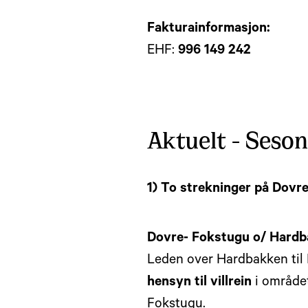
Fakturainformasjon:
EHF:
996 149 242
Aktuelt - Seson
1) To strekninger på Dovref
Dovre- Fokstugu o/ Hard
Leden over Hardbakken til F
hensyn til villrein
i område
Fokstugu.