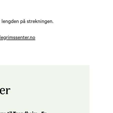
av lengden på strekningen.
legrimssenter.no
er