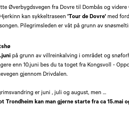
ytte Øverbygdsvegen fra Dovre til Dombås og vider
 Hjerkinn kan sykkeltraseen
'Tour de Dovre'
med ford
songen. Pilegrimsleden er våt på grunn av snøsmelting 
tshø
8.juni
på grunn av villreinkalving i området og snøforh
gere enn 10.juni bes du ta toget fra Kongsvoll - Oppda
ngevegen gjennom Drivdalen.
msvandring er juni , juli og august, men ...
 Trondheim kan man gjerne starte fra ca 15.mai og 