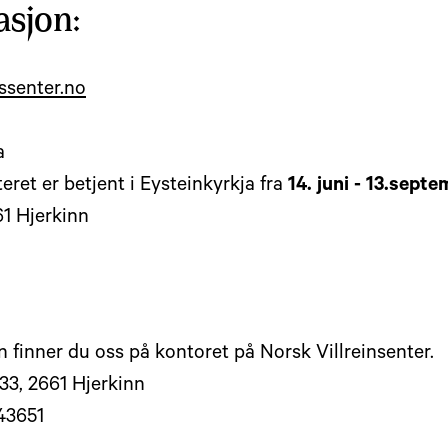
sjon:
ssenter.no
a
eret er betjent i Eysteinkyrkja fra
14. juni - 13.sept
61 Hjerkinn
 finner du oss på kontoret på Norsk Villreinsenter.
33, 2661 Hjerkinn
 43651