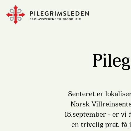
Pile
Senteret er lokalise
Norsk Villreinsenter
15.september - er vi å
en trivelig prat, f