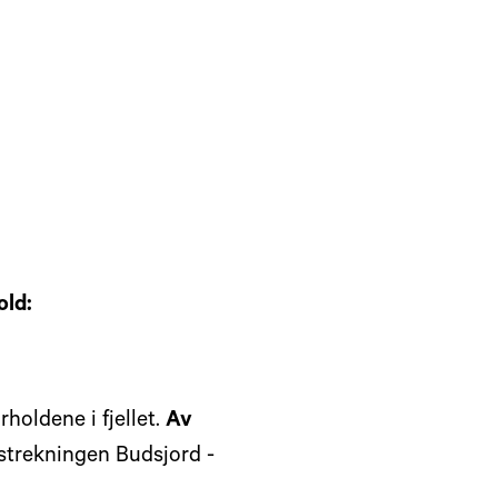
hold:
holdene i fjellet.
Av
strekningen Budsjord -