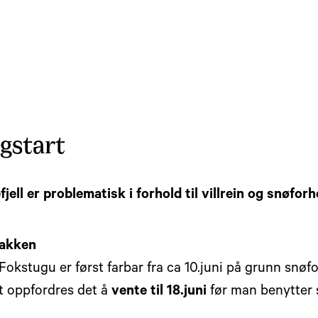
gstart
jell er problematisk i forhold til villrein og snøfor
bakken
okstugu er først farbar fra ca 10.juni på grunn snøfor
t oppfordres det å
vente til 18.juni
før man benytter 