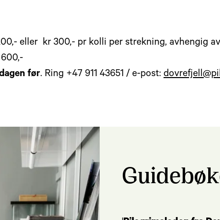
00,- eller kr 300,- pr kolli per strekning, avhengig 
 600,-
 dagen før
. Ring +47 911 43651 / e-post:
dovrefjell@pi
Guidebøk