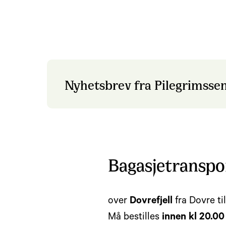
Nyhetsbrev 2023 - 03
Nyhetsbrev 2023 - 02
Nyhetsbrev 2023 - 01
Nyhetsbrev 2022 - 04
Nyhetsbrev 2022 - 03
Nyhetsbrev 2022 - 02
Nyhetsbrev fra Pilegrimssent
Nyhetsbrev 2022 - 01
Bagasjetranspo
over
Dovrefjell
fra Dovre til
Må bestilles
innen kl 20.00