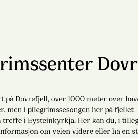
grimssenter Dovre
rt på Dovrefjell, over 1000 meter over have
, men i pilegrimssesongen her på fjellet - f
 treffe i Eysteinkyrkja. Her kan du, i tille
å informasjon om veien videre eller ha en st