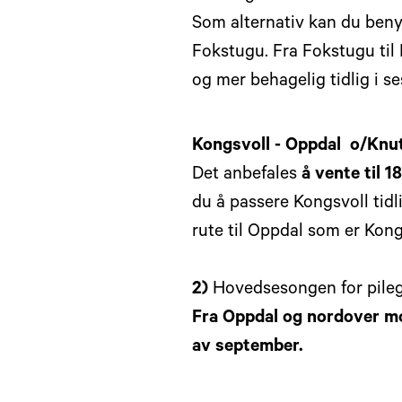
Som alternativ kan du ben
Fokstugu. Fra Fokstugu til
og mer behagelig tidlig i se
Kongsvoll - Oppdal o/Knu
Det anbefales
å vente til 1
du å passere Kongsvoll tidli
Nyhetsbrev 26 01
rute til Oppdal som er Ko
- Nyhetsbrev 2025 - 03
2)
Hovedsesongen for pilegri
- Nyhetsbrev 2025 - 02
Fra Oppdal og nordover mot
- Nyhetsbrev 2025 - 01
av september.
Nyhetsbrev 2024 - 02
Nyhetsbrev 2024 - 01