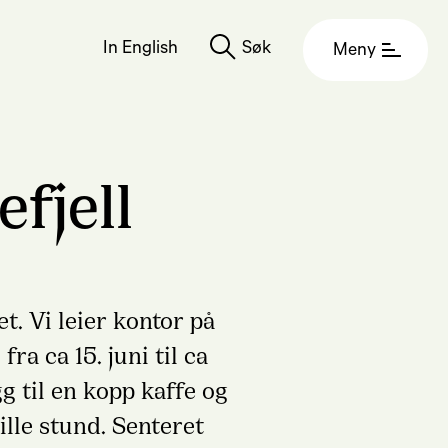
In English
Søk
Meny
fjell
t. Vi leier kontor på
ra ca 15. juni til ca
gg til en kopp kaffe og
ille stund. Senteret