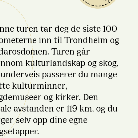
nne turen tar deg de siste 100
lometerne inn til Trondheim og
darosdomen. Turen går
ennom kulturlandskap og skog,
 underveis passerer du mange
otte kulturminner,
gdemuseer og kirker. Den
tale avstanden er 119 km, og du
gger selv opp dine egne
gsetapper.