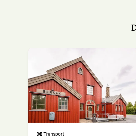
Nørgar Voll
Ry Gjestegård
D
Segard Hoel
Transport