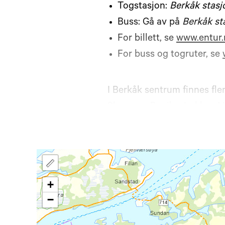
Togstasjon:
Berkåk stasj
Buss: Gå av på
Berkåk st
For billett, se
www.entur.
For buss og togruter, se
I Berkåk sentrum finnes fle
Skaun og Buvika. Løkken V
Anbefalt turperiode:
15. ma
overnattingsstedene har åp
+
Dag 1: (9,8 km
−