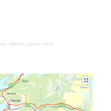
eis i Meldal, Løkken Verk,
værmelding nøye og hvorvidt