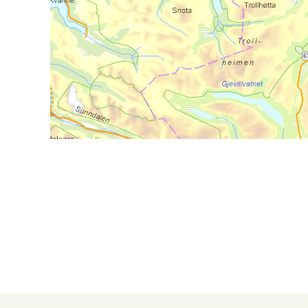
Ry herberge
Dag 2: (22 km)
Denne etappen begynner med 
som tar deg fram til flotte
R
kilometersmerket, som er de
Olavsbrevet
. Leden videre 
gården Ry. Her er det kafé 
Alternativt fortsette til d
Overnatting på e