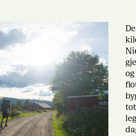
De
ki
Ni
gj
og
fl
by
to
le
da