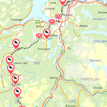
 gangveien langs E6 ned til torget for så å følge Rik
her finner du et skilt som viser veien til Pilegrimsle
 og mark, og du passerer flere olavsminner.
n til Stamnan denne dagen, kan du gå videre til Voll 
t 22 km fra Berkåk). Se beskrivelse under dag 2.