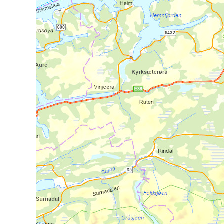
Fra Berkåk stasjon følger du
mot Eggan gård (ca 1,5 km), 
derfra videre gjennom skog
Om du ønsker å gå lengre en
eller til Ry herberge (total
Overnatting:
Mjuklia
Meslo gård
Nørgar Voll